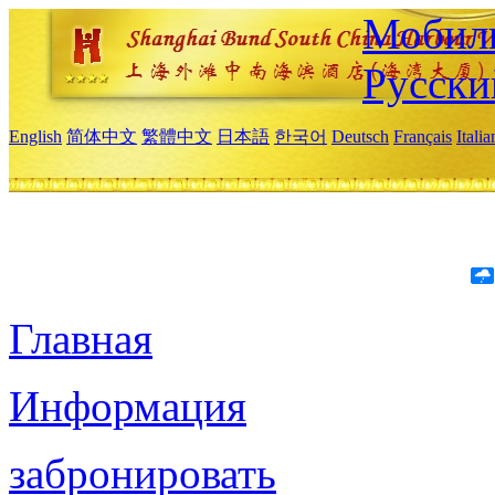
Мобиль
Русски
English
简体中文
繁體中文
日本語
한국어
Deutsch
Français
Itali
Главная
Информация
забронировать