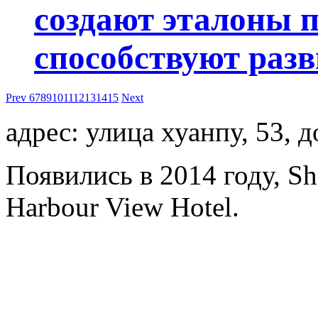
создают эталоны 
способствуют разв
Prev
6
7
8
9
10
11
12
13
14
15
Next
адрес: улица хуанпу, 53, 
Появились в 2014 году, S
Harbour View Hotel.