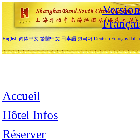
Versio
Françai
English
简体中文
繁體中文
日本語
한국어
Deutsch
Français
Itali
Accueil
Hôtel Infos
Réserver