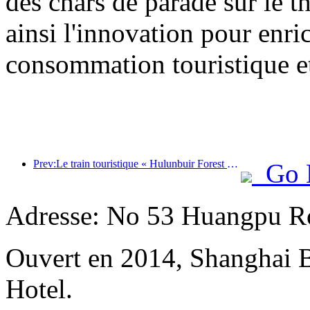
des chars de parade sur le t
ainsi l'innovation pour enri
consommation touristique et
Prev:Le train touristique « Hulunbuir Forest Rendezvous - Daxinganling Express - Starlight Train - Tianyi Journey » effectue son voyage inaugural.
Go 
Adresse: No 53 Huangpu Ro
Ouvert en 2014, Shanghai 
Hotel.