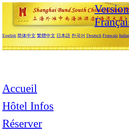
Versio
Françai
English
简体中文
繁體中文
日本語
한국어
Deutsch
Français
Itali
Accueil
Hôtel Infos
Réserver