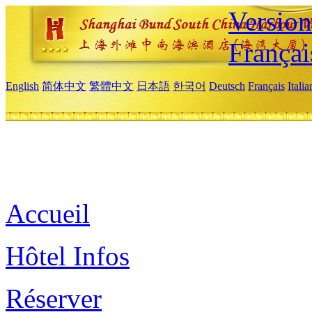
Versio
Françai
English
简体中文
繁體中文
日本語
한국어
Deutsch
Français
Itali
Accueil
Hôtel Infos
Réserver