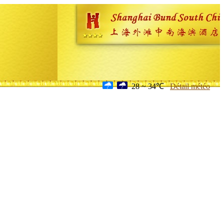
28 ~ 34℃
Détail météo