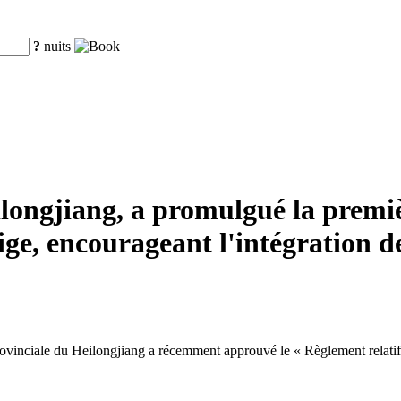
?
nuits
ilongjiang, a promulgué la premi
eige, encourageant l'intégration de
nciale du Heilongjiang a récemment approuvé le « Règlement relatif à la