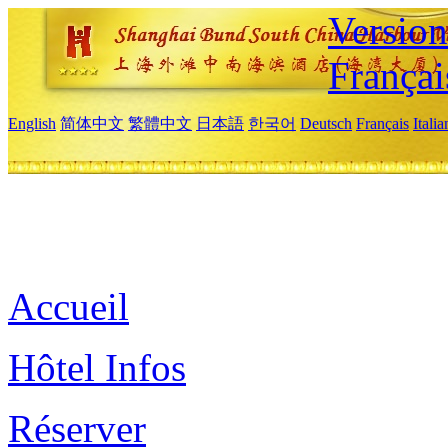
Versio
Françai
English
简体中文
繁體中文
日本語
한국어
Deutsch
Français
Itali
Accueil
Hôtel Infos
Réserver