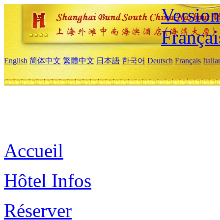
Versio
Françai
English
简体中文
繁體中文
日本語
한국어
Deutsch
Français
Itali
Accueil
Hôtel Infos
Réserver