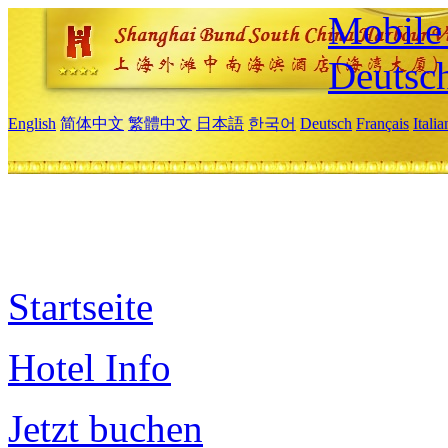
Mobile 
Deutsc
English
简体中文
繁體中文
日本語
한국어
Deutsch
Français
Itali
Startseite
Hotel Info
Jetzt buchen