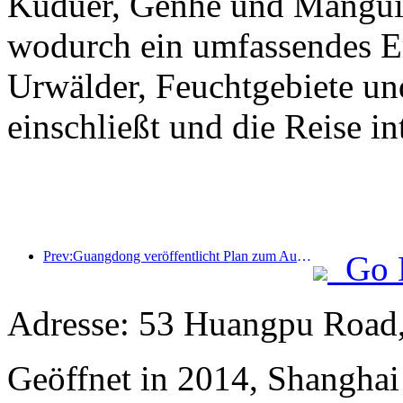
Kuduer, Genhe und Mangui 
wodurch ein umfassendes Erl
Urwälder, Feuchtgebiete un
einschließt und die Reise int
Prev:Guangdong veröffentlicht Plan zum Ausbau der Kapazitäten im Dienstleistungssektor, um die Greater Bay Area zu einem erstklassigen Touristenziel zu entwickeln
Go 
Adresse: 53 Huangpu Road,
Geöffnet in 2014, Shangha