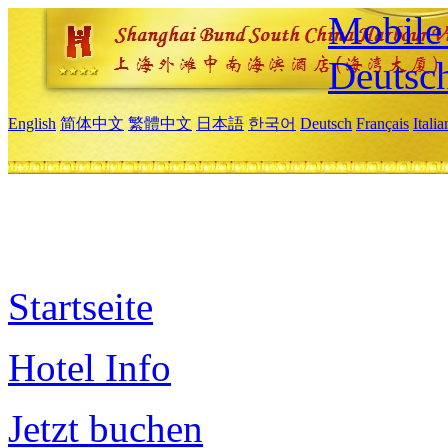
Mobile 
Deutsc
English
简体中文
繁體中文
日本語
한국어
Deutsch
Français
Itali
Startseite
Hotel Info
Jetzt buchen