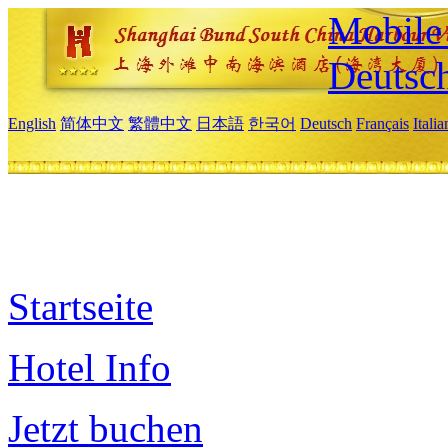
Mobile 
Deutsc
English
简体中文
繁體中文
日本語
한국어
Deutsch
Français
Itali
Startseite
Hotel Info
Jetzt buchen