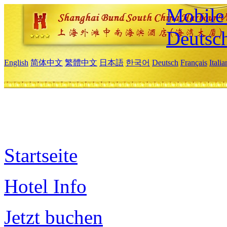
Mobile 
Deutsc
English
简体中文
繁體中文
日本語
한국어
Deutsch
Français
Itali
Startseite
Hotel Info
Jetzt buchen