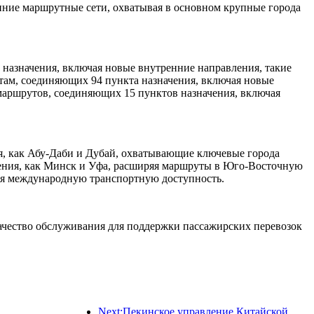
нние маршрутные сети, охватывая в основном крупные города
назначения, включая новые внутренние направления, такие
там, соединяющих 94 пункта назначения, включая новые
аршрутов, соединяющих 15 пунктов назначения, включая
, как Абу-Даби и Дубай, охватывающие ключевые города
ения, как Минск и Уфа, расширяя маршруты в Юго-Восточную
ая международную транспортную доступность.
качество обслуживания для поддержки пассажирских перевозок
Next:Пекинское управление Китайской железной дороги начало перевозки пассажиров в период праздника Цинмин, ожидается перевозка 7,37 миллиона пассажиров.