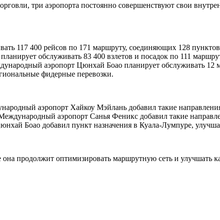
орговли, три аэропорта постоянно совершенствуют свои внутре
ть 117 400 рейсов по 171 маршруту, соединяющих 128 пунктов 
ланирует обслуживать 83 400 взлетов и посадок по 111 маршру
дународный аэропорт Цюнхай Боао планирует обслуживать 12 м
егиональные фидерные перевозки.
народный аэропорт Хайкоу Мэйлань добавил такие направления
 Международный аэропорт Санья Феникс добавил такие направл
юнхай Боао добавил пункт назначения в Куала-Лумпуре, улучш
не она продолжит оптимизировать маршрутную сеть и улучшать 