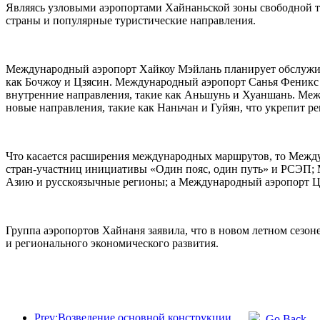
Являясь узловыми аэропортами Хайнаньской зоны свободной т
страны и популярные туристические направления.
Международный аэропорт Хайкоу Мэйлань планирует обслужива
как Бочжоу и Цзясин. Международный аэропорт Санья Феникс п
внутренние направления, такие как Аньшунь и Хуаншань. Меж
новые направления, такие как Наньчан и Гуйян, что укрепит р
Что касается расширения международных маршрутов, то Между
стран-участниц инициативы «Один пояс, один путь» и РСЭП;
Азию и русскоязычные регионы; а Международный аэропорт Ц
Группа аэропортов Хайнаня заявила, что в новом летном сезо
и регионального экономического развития.
Prev:Возведение основной конструкции океанариума Beijing Haichang Ocean Park планируется завершить к концу года; окончание строительства и открытие ожидаются в 2027 году.
Go Back