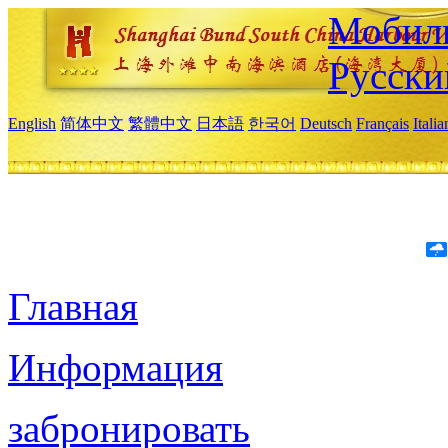
Мобиль
Русски
English
简体中文
繁體中文
日本語
한국어
Deutsch
Français
Itali
Главная
Информация
забронировать