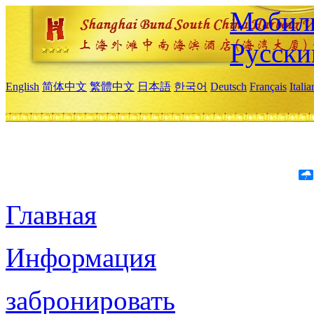
Мобиль
Русски
English
简体中文
繁體中文
日本語
한국어
Deutsch
Français
Itali
Главная
Информация
забронировать