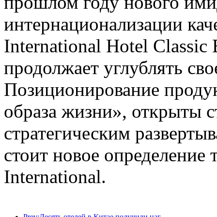
прошлом году нового ими
интернационализации каче
International Hotel Classic 
продолжает углублять сво
Позиционирование продукт
образа жизни», открыты с
стратегическим развертыв
стоит новое определение 
International.
Prev:Десять отелей в Китае получили награду за лучший дизайн-отель на Неделе дизайна в Милане · China Week 2024!