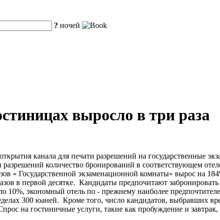
?
ночей
остиницах выросло в три раза
о открытия канала для печати разрешений на государственные эк
ти разрешений количество бронирований в соответствующем отеле
азов « Государственной экзаменационной комнаты» вырос на 18
казов в первой десятке. Кандидаты предпочитают забронировать
оло 10%, экономный отель по - прежнему наиболее предпочтител
делах 300 юаней. Кроме того, число кандидатов, выбравших вр
рос на гостиничные услуги, такие как пробуждение и завтрак, 