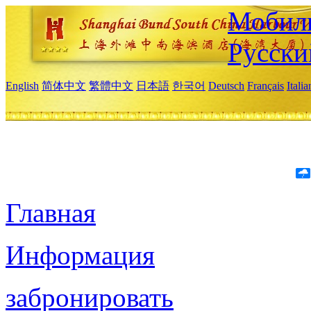
Мобиль
Русски
English
简体中文
繁體中文
日本語
한국어
Deutsch
Français
Itali
Главная
Информация
забронировать